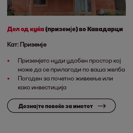
Дел од куќа
(приземје) во Кавадарци
Кат: Приземје
Приземјето нуди удобен простор кој
може да се прилагоди по ваша желба
Погоден за почетно живеење или
како инвестиција
Дознајте повеќе за имотот