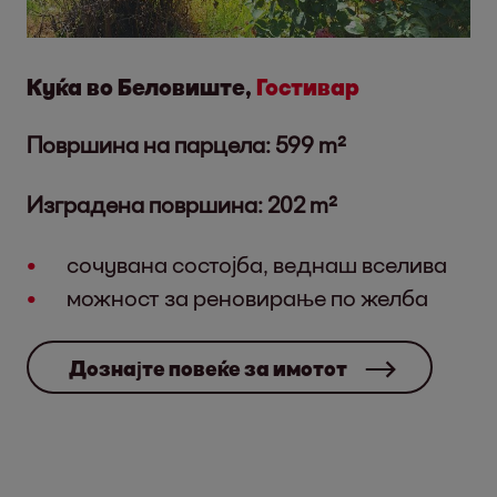
Куќа во Беловиште,
Гостивар
Површина на парцела: 599 m²
Изградена површина: 202 m²
сочувана состојба, веднаш вселива
можност за реновирање по желба
Дознајте повеќе за имотот