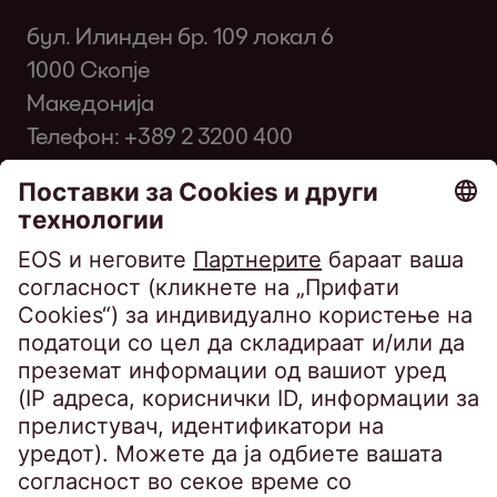
бул. Илинден бр. 109 локал 6
1000 Скопје
Македонија
Телефон:
+389 2 3200 400
Факс: +389 2 3200 334
infomk@eos-matrix.mk
ЧПП за клиенти
SpeakUP - Канал на укажувачи
Политика за приватност