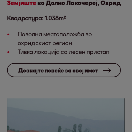
Земјиште
во Долно Лакочереј, Охрид
Квадратура: 1.038m²
Поволна местоположба во
охридскиот регион
Тивка локација со лесен пристап
Дознајте повеќе за овој имот