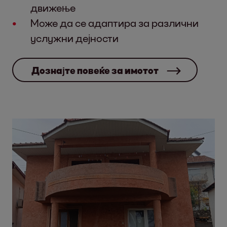
движење
Може да се адаптира за различни
услужни дејности
Дознајте повеќе за имотот