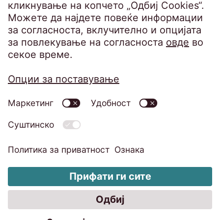
Барање за исполнување на правата на
субјектот
Политика за информациска безбедност
Изјава за приватност на вршење видео
надзор
Импресум
Кодекс на однесување