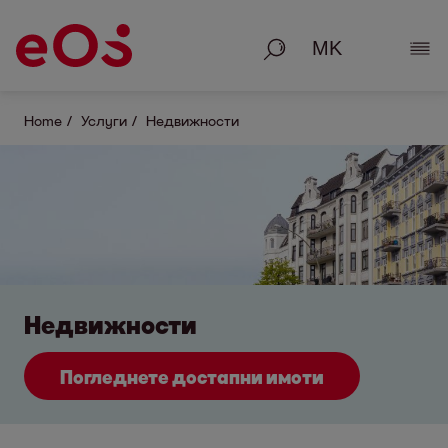
Пребарување
Пок
Home
Услуги
Недвижности
Недвижности
Погледнете достапни имоти