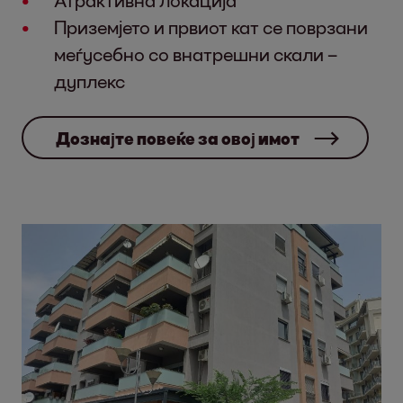
Приземјето и првиот кат се поврзани
меѓусебно со внатрешни скали –
дуплекс
Дознајте повеќе за овој имот