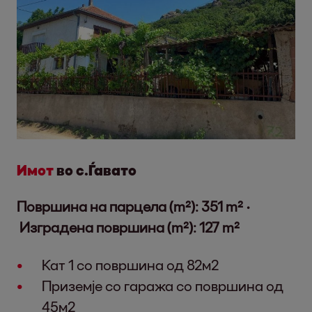
Имот
во с.Ѓавато
Површина на парцела (m²): 351 m² ·
Изградена површина (m²): 127 m²
Кат 1 со површина од 82м2
Приземје со гаража со површина од
45м2