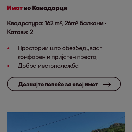
Имот
во Кавадарци
Квадратура: 162 m², 26m² балкони ·
Катови: 2
Простории што обезбедуваат
комфорен и пријатен престој
Добра местоположба
Дознајте повеќе за овој имот