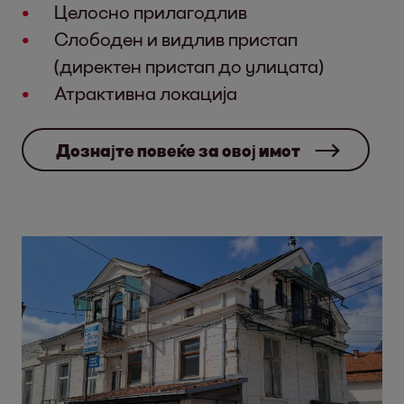
Целосно прилагодлив
Слободен и видлив пристап
(директен пристап до улицата)
Атрактивна локација
Дознајте повеќе за овој имот