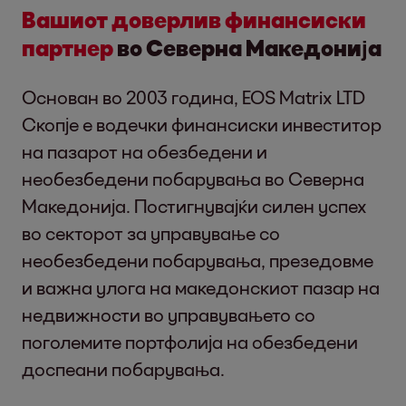
Вашиот доверлив финансиски
партнер
во Северна Македонија
Основан во 2003 година, EOS Matrix LTD
Скопје е водечки финансиски инвеститор
на пазарот на обезбедени и
необезбедени побарувања во Северна
Македонија. Постигнувајќи силен успех
во секторот за управување со
необезбедени побарувања, презедовме
и важна улога на македонскиот пазар на
недвижности во управувањето со
поголемите портфолија на обезбедени
доспеани побарувања.