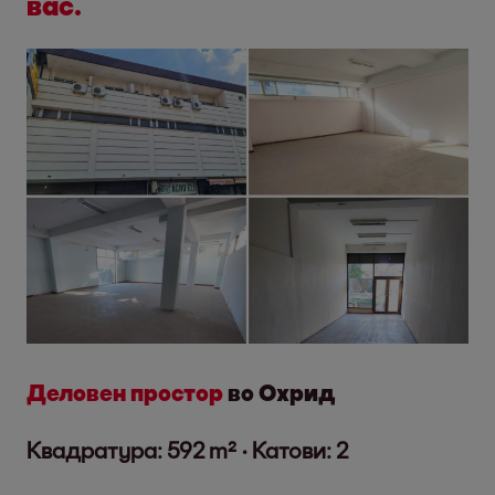
вас.
Деловен простор
во Охрид
Квадратура: 592 m² · Катови: 2