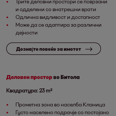
Трите деловни простори се поврзани
и одделени со внатрешни врати
Одлична видливост и достапност
Може да се адаптира за различни
дејности
Дознајте повеќе за имотот
Деловен простор
во Битола
Квадратура: 23 m²
Прометна зона во населба Кланица
Густо населено подрачје со постојано