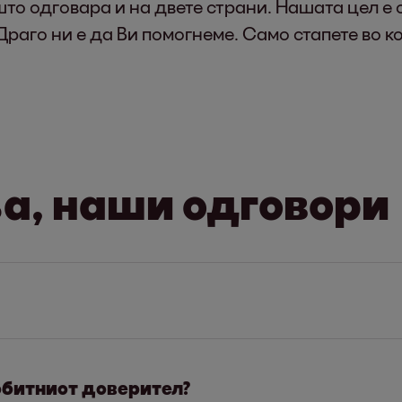
то одговара и на двете страни. Нашата цел е с
раго ни е да Ви помогнеме. Само стапете во ко
, наши одговори
тавен начин е еднократното плаќање. Ја плаќа
што одговара на Вашата ситуација, стапете во 
обитниот доверител?