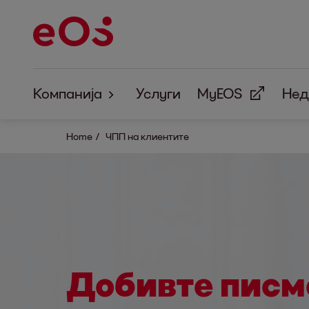
Компанија
Услуги
MyEOS
Нед
За нас
Home
ЧПП на клиентите
Корпоративна одговорност
Добивте писм