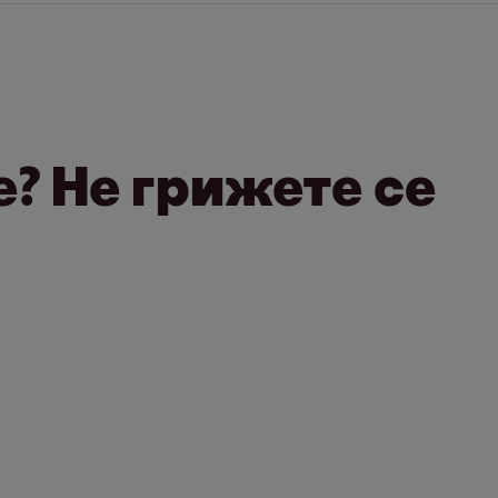
опаку. Се извинуваме за тоа. Ајде заедно да 
с на начинот кој Вам Ви одговара: Напишете
е-
 благодариме.
? Не грижете се