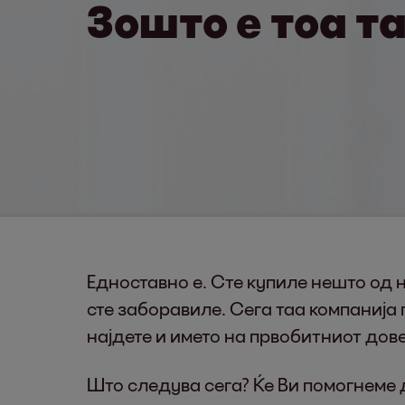
Зошто е тоа т
Едноставно е. Сте купиле нешто од н
сте заборавиле. Сега таа компанија
најдете и името на првобитниот дов
Што следува сега? Ќе Ви помогнеме 