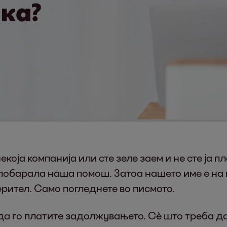
ака?
екоја компанија или сте зеле заем и не сте ја
 побарала наша помош. Затоа нашето име е на п
ерител. Само погледнете во писмото.
да го платите задолжувањето. Сѐ што треба да