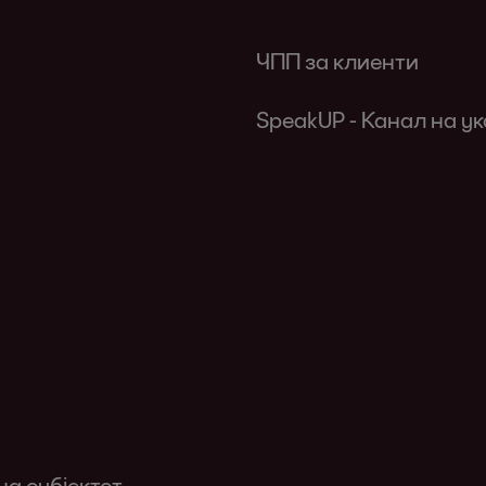
ЧПП за клиенти
SpeakUP - Канал на у
а субјектот