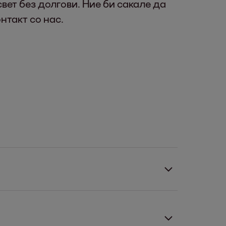
вет без долгови. Ние би сакале да
нтакт со нас.
те сметката одеднаш. Или на рати.
контакт со нас. Заедно ќе најдеме