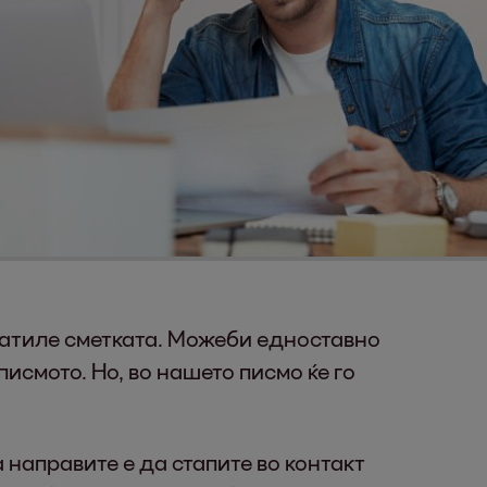
 платиле сметката. Можеби едноставно
исмото. Но, во нашето писмо ќе го
 направите е да стапите во контакт