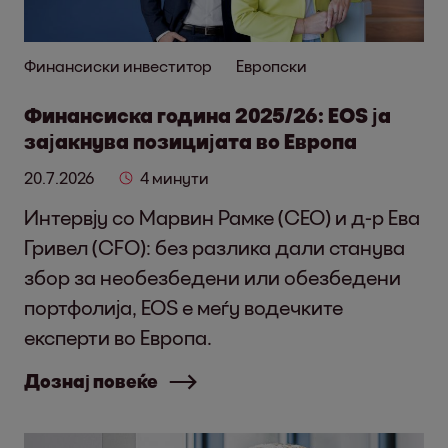
Финансиски инвеститор
Европски
Финансиска година 2025/26: EOS ја
зајакнува позицијата во Европа
20.7.2026
4 минути
Интервју со Марвин Рамке (CEO) и д-р Ева
Гривел (CFO): без разлика дали станува
збор за необезбедени или обезбедени
портфолија, EOS е меѓу водечките
експерти во Европа.
Дознај повеќе