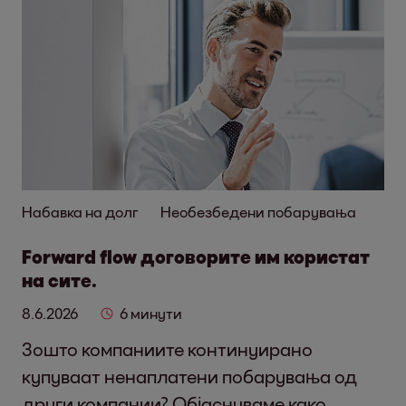
Набавка на долг
Необезбедени побарувања
Forward flow договорите им користат
на сите.
8.6.2026
6 минути
Зошто компаниите континуирано
купуваат ненаплатени побарувања од
други компании? Објаснуваме како