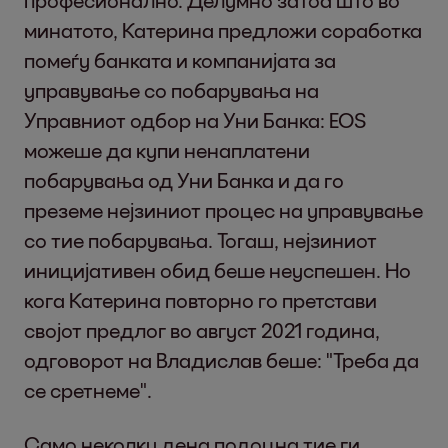
професионално. Делумно затоа што во
минатото, Катерина предложи соработка
помеѓу банката и компанијата за
управување со побарувања на
Управниот одбор на Уни Банка: EOS
можеше да купи ненаплатени
побарувања од Уни Банка и да го
преземе нејзиниот процес на управување
со тие побарувања. Тогаш, нејзиниот
иницијативен обид беше неуспешен. Но
кога Катерина повторно го претстави
својот предлог во август 2021 година,
одговорот на Владислав беше: "Треба да
се сретнеме".
Само неколку дена подоцна тие ги