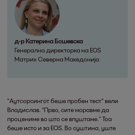
д-р Катерина Бошевска
Генерална директорка на EOS
Матрих Северна Македонија
"Аутсорсингот беше пробен тест" вели
Владислав. "Прво, сите моравме да
процениме во што се впуштаме." Тоа
беше исто и за EOS. Во суштина, уште