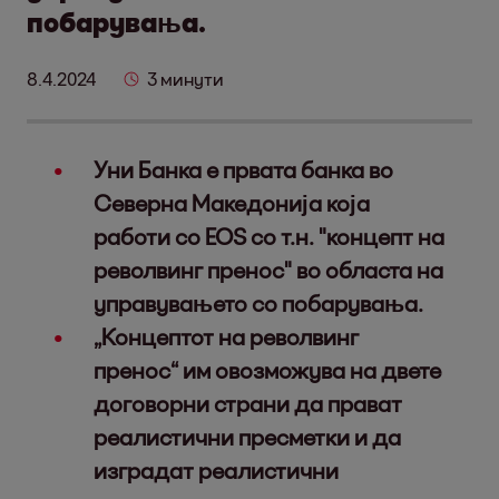
побарувања.
8.4.2024
3 минути
Уни Банка е првата банка во
Северна Македонија која
работи со EOS со т.н. "концепт на
револвинг пренос" во областа на
управувањето со побарувања.
„Концептот на револвинг
пренос“ им овозможува на двете
договорни страни да прават
реалистични пресметки и да
изградат реалистични