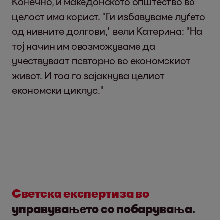
Конечно, и македонското општество во
целост има корист. "Ги избавуваме луѓето
од нивните долгови," вели Катерина: "На
тој начин им овозможуваме да
учествуваат повторно во економскиот
живот. И тоа го зајакнува целиот
економски циклус."
Светска експертиза во
управувањето со побарувања.