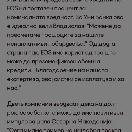
EOS на поставен процент за
номиналната вредност. За Уни Банка ова
е идеално, вели Владислав: "Можеме да
пресметаме трошоците за нашите
ненаплатливи побарувања." Од друга
страна пак, EOS има корист од тоа што
може да преземе фиксен обем на
кредити. "Благодарение на нашата
експертиза, овој систем се исплатува и за
нас."
Двете компании веруваат дека на долг
рок, соработката може да има позитивен
импулс за цела Северна Македонија.
"Сега имаме пример на најдобра пракса