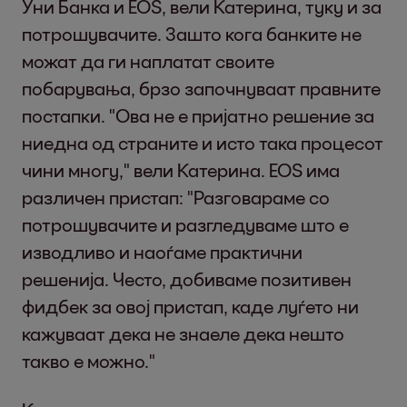
Уни Банка и EOS, вели Катерина, туку и за
потрошувачите. Зашто кога банките не
можат да ги наплатат своите
побарувања, брзо започнуваат правните
постапки. "Ова не е пријатно решение за
ниедна од страните и исто така процесот
чини многу," вели Катерина. EOS има
различен пристап: "Разговараме со
потрошувачите и разгледуваме што е
изводливо и наоѓаме практични
решенија. Често, добиваме позитивен
фидбек за овој пристап, каде луѓето ни
кажуваат дека не знаеле дека нешто
такво е можно."