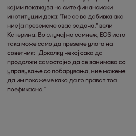
кој им покажува на сите финансиски
институции дека: 'Тие се во добивка ако
ние ја преземеме оваа задача," вели
Катерина. Во случај на сомнеж, EOS исто
така може само да преземе улога на
советник: "Доколку некој сака да
продолжи самостојно да се занимава со
управување со побарувања, ние можеме
да им покажеме како да го прават тоа
поефикасно."