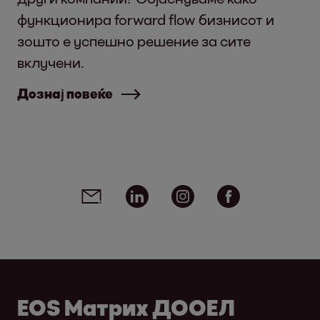
функционира forward flow бизнисот и
зошто е успешно решение за сите
вклучени.
Дознај повеќе
Social media links - share article
Email
Linkedin
Instagram
Facebook
EOS Матрих ДООЕЛ