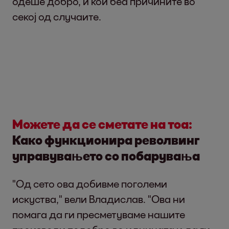
одеше добро, и кои беа причините во
секој од случаите.
Можете да се сметате на тоа:
Како функционира револвинг
управувањето со побарувања
"Од сето ова добивме поголеми
искуства," вели Владислав. "Ова ни
помага да ги пресметуваме нашите