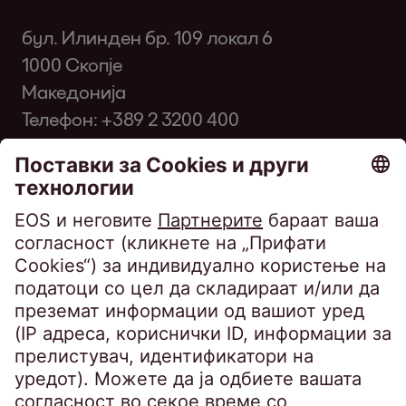
бул. Илинден бр. 109 локал 6
1000 Скопје
Македонија
Телефон:
+389 2 3200 400
Факс: +389 2 3200 334
infomk@eos-matrix.mk
ЧПП за клиенти
SpeakUP - Канал на укажувачи
Политика за приватност