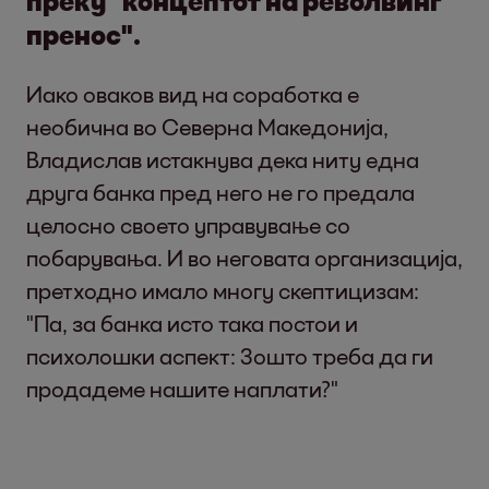
преку "концептот на револвинг
пренос".
Иако оваков вид на соработка е
необична во Северна Македонија,
Владислав истакнува дека ниту една
друга банка пред него не го предала
целосно своето управување со
побарувања. И во неговата организација,
претходно имало многу скептицизам:
"Па, за банка исто така постои и
психолошки аспект: Зошто треба да ги
продадеме нашите наплати?"