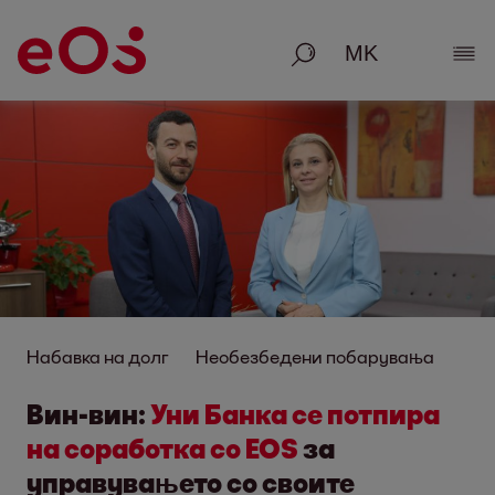
Пребарување
Пок
Набавка на долг
Необезбедени побарувања
Вин-вин:
Уни Банка се потпира
на соработка со EOS
за
управувањето со своите