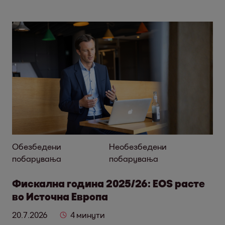
Обезбедени
Необезбедени
побарувања
побарувања
Фискална година 2025/26: EOS расте
во Источна Европа
20.7.2026
4 минути