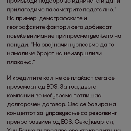
производи подобро во иднината и да ги
прилагодиме параметрите подетално."
На пример, демографските и
географските фактори сега добиваат
повеќе внимание при пресметувањето на
понуди. "На овој начин успеавме да го
намалиме бројот на неизвршливи
плаќања."
И кредитите кои не се плаќаат сега се
преземаат од EOS. За тоа, двете
компании во меѓувреме потпишаа
долгорочен договор. Ова се базира на
концептот за 'управување со револвинг
пренос развиен од EOS: Секој квартал,
Уни Банка ги продава своите кредити на