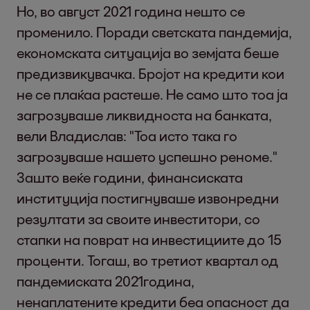
Но, во август 2021 година нешто се
променило. Поради светската пандемија,
економската ситуација во земјата беше
предизвикувачка. Бројот на кредити кои
не се плаќаа растеше. Не само што тоа ја
загрозуваше ликвидноста на банката,
вели Владислав: "Тоа исто така го
загрозуваше нашето успешно реноме."
Зашто веќе години, финансиската
институција постигнуваше извонредни
резултати за своите инвеститори, со
стапки на поврат на инвестициите до 15
проценти. Тогаш, во третиот квартал од
пандемиската 2021година,
ненаплатените кредити беа опасност да