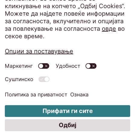
Барање за исполнување на правата на
субјектот
Политика за информациска безбедност
Изјава за приватност на вршење видео
надзор
Импресум
Кодекс на однесување