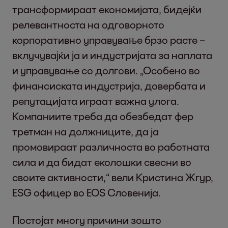
трансформираат економијата, бидејќи
релевантноста на одговорното
корпоративно управување брзо расте –
вклучувајќи ја и индустријата за наплата
и управување со долгови. „Особено во
финансиската индустрија, довербата и
репутацијата играат важна улога.
Компаниите треба да обезбедат фер
третман на должниците, да ја
промовираат различноста во работната
сила и да бидат еколошки свесни во
своите активности,“ вели Кристина Жгур,
ESG офицер во EOS Словенија.
Постојат многу причини зошто