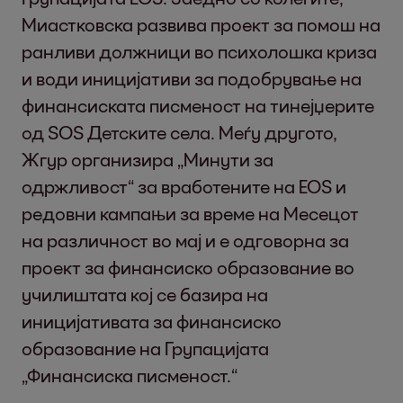
Миастковска развива проект за помош на
ранливи должници во психолошка криза
и води иницијативи за подобрување на
финансиската писменост на тинејџерите
од SOS Детските села. Меѓу другото,
Жгур организира „Минути за
одржливост“ за вработените на EOS и
редовни кампањи за време на Месецот
на различност во мај и е одговорна за
проект за финансиско образование во
училиштата кој се базира на
иницијативата за финансиско
образование на Групацијата
„Финансиска писменост.“