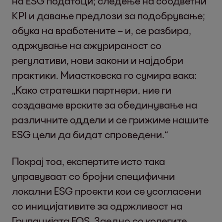
на ESG податоци; следење на соодветни
KPI и давање предлози за подобрување;
обука на вработените – и, се разбира,
одржување на ажурираност со
регулативи, нови закони и најдобри
практики. Миастковска го сумира вака:
„Како стратешки партнери, ние ги
создаваме врските за обединување на
различните оддели и се грижиме нашите
ESG цели да бидат спроведени.“
Покрај тоа, експертите исто така
управуваат со бројни специфични
локални ESG проекти кои се усогласени
со иницијативите за одржливост на
Групацијата EOS. Заедно со колегите,