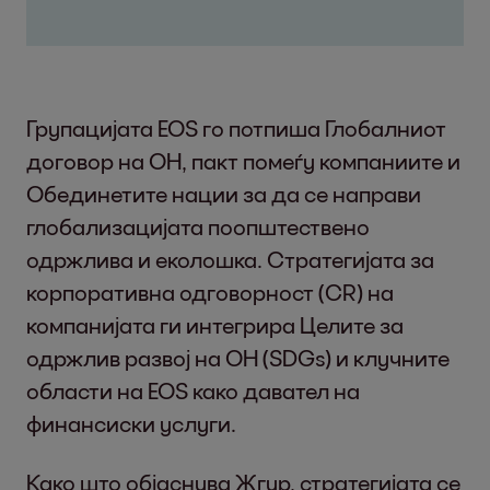
Групацијата EOS го потпиша Глобалниот
договор на ОН, пакт помеѓу компаниите и
Обединетите нации за да се направи
глобализацијата поопштествено
одржлива и еколошка. Стратегијата за
корпоративна одговорност (CR) на
компанијата ги интегрира Целите за
одржлив развој на ОН (SDGs) и клучните
области на EOS како давател на
финансиски услуги.
Како што објаснува Жгур, стратегијата се