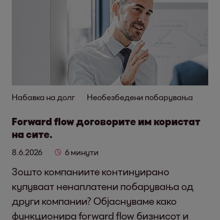
Набавка на долг
Необезбедени побарувања
Forward flow договорите им користат
на сите.
8.6.2026
6 минути
Зошто компаниите континуирано
купуваат ненаплатени побарувања од
други компании? Објаснуваме како
функционира forward flow бизнисот и