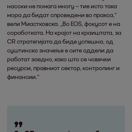
насоки не помага многу – тие исто така
мора да бидат спроведени во пракса,“
вели Миастковска. „Во EOS, фокусот е на
соработката. На крајот на краиштата, за
CR стратегијата да биде успешна, од
суштинско значење е сите оддели да
работат заедно, како што се човечки
ресурси, правниот сектор, контролинг и
финансии.“