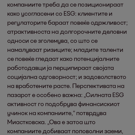
компаниите треба да се позиционираат
како усогласени со ESG: клиентите и
регулаторите бараат повеќе одржливост;
атрактивноста на долгорочните деловни
односи се зголемува, со што се
намалуваат ризиците; младите таленти
се повеќе гледаат како потенцијалните
работодавци ја перципираат својата
социјална одговорност; и задоволството
на вработените расте. Перспективата на
пазарот е особено важна: „Силната ESG
активност го подобрува финансискиот
учинок на компаниите,“ потврдува
Миастковска. „Ова е затоа што
компаниите добиваат поповолни заеми,