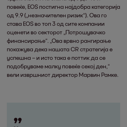
повеќе, EOS постигна најдобра категорија
од 9.9 („незначителен ризик“). Ова го
става EOS во топ 3 од сите компании
оценети во секторот „Потрошувачко
финансирање“. „Ова врвно рангирање
покажува дека нашата CR стратегија е
успешна – и исто така е поттик да се
подобруваме малку повеќе секој ден,“
вели извршниот директор Марвин Рамке.