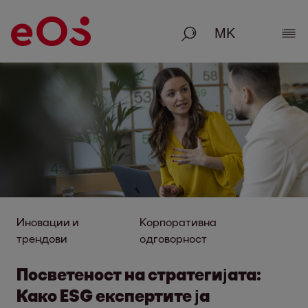
Пребарување
Пок
Иновации и
Корпоративна
трендови
одговорност
Посветеност на стратегијата:
Како ESG експертите ја