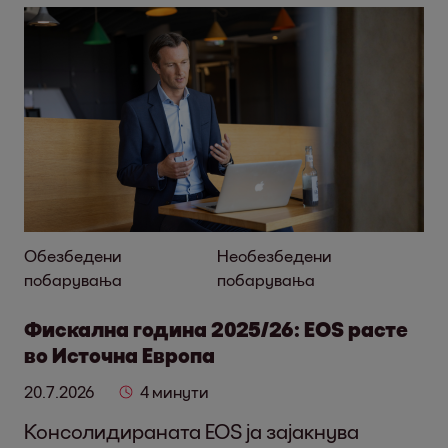
Обезбедени
Необезбедени
побарувања
побарувања
Фискална година 2025/26: EOS расте
во Источна Европа
20.7.2026
4 минути
Консолидираната EOS ја зајакнува