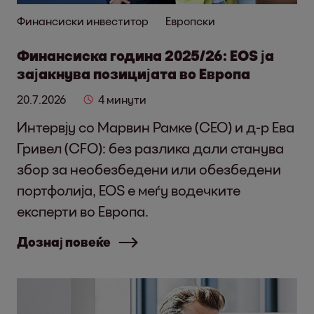
Финансиски инвеститор
Европски
Финансиска година 2025/26: EOS ја
зајакнува позицијата во Европа
20.7.2026
4 минути
Интервју со Марвин Рамке (CEO) и д-р Ева
Гривел (CFO): без разлика дали станува
збор за необезбедени или обезбедени
портфолија, EOS е меѓу водечките
експерти во Европа.
Дознај повеќе