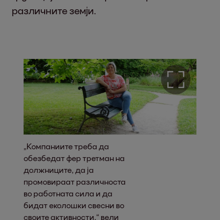
различните земји.
„Компаниите треба да
обезбедат фер третман на
должниците, да ја
промовираат различноста
во работната сила и да
бидат еколошки свесни во
своите активности,“ вели