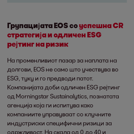
Групацијата EOS со
успешна CR
стратегија и одличен ESG
рејтинг на ризик
На променливиот пазар за наплата на
долгови, EOS не само што учествува во
ESG, туку и го предводи патот.
Компанијата доби одличен ESG рејтинг
од Morningstar Sustainalytics, познатата
агенција која ги испитува како
компаниите управуваат со клучните
индустриски специфични ризици за
одржливост. На скала од 0 до 40 и