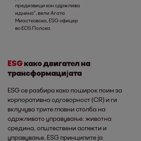
предизвици кон одржлива
иднина“, вели Агата
Миастковска, ESG офицер
во EOS Полска.
ESG
како двигател на
трансформацијата
ESG се разбира како поширок поим за
корпоративна одговорност (CR) и ги
вклучува трите главни столба на
одржливото управување: животна
средина, општествени аспекти и
управување. ESG принципите ја