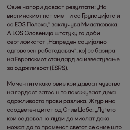
Овие напори даваат резултати: „На
вистинскиот пат сме – и со Групацијата и
со EOS Полска,“ заклучува Миастковска.
А EOS Словенија штотуку го доби
сертификатот „Напреден социјално
одговорен работодавач“, кој се базира
на Европскиот стандард за известување
за одржливост (ESRS).
Моментите како овие кои даваат чувство
на гордост затоа што покажуваат дека
одржливоста прави разлика. Жгур има
соодветен цитат од Стив Џобс: „Луѓето
кои се доволно луди да мислат дека
можат да го променат светот се оние што