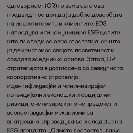
одговорност (CR) го зема сето ова
предвид – со цел да ја добие довербата
на инвеститорите и клиентите. EOS
напредува и ги комуницира ESG целите
што ги следи со оваа стратегија, со што
ја демонстрира својата посветеност и
создава заедничка основа. Затоа, CR
стратегијата е усогласена со севкупната
корпоративна стратегија,
идентификувајќи и минимизирајќи
потенцијални еколошки и социјални
ризици, анализирајќи го напредокот и
воспоставувајќи механизми за
внатрешно спроведување и следење на
ESG агендата. „Самото воспоставување