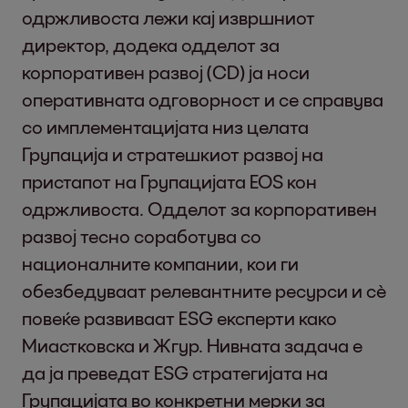
одржливоста лежи кај извршниот
директор, додека одделот за
корпоративен развој (CD) ја носи
оперативната одговорност и се справува
со имплементацијата низ целата
Групација и стратешкиот развој на
пристапот на Групацијата EOS кон
одржливоста. Одделот за корпоративен
развој тесно соработува со
националните компании, кои ги
обезбедуваат релевантните ресурси и сè
повеќе развиваат ESG експерти како
Миастковска и Жгур. Нивната задача е
да ја преведат ESG стратегијата на
Групацијата во конкретни мерки за