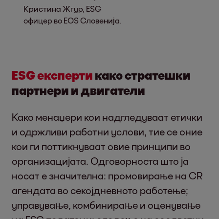
Кристина Жгур, ESG
офицер во EOS Словенија.
ESG експерти
како стратешки
партнери и двигатели
Како менаџери кои надгледуваат етички
и одржливи работни услови, тие се оние
кои ги поттикнуваат овие принципи во
организацијата. Одговорноста што ја
носат е значителна: промовирање на CR
агендата во секојдневното работење;
управување, комбинирање и оценување