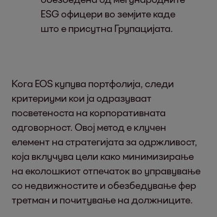
ESG офицери во земјите каде
што е присутна Групацијата.
Кога EOS купува портфолија, следи
критериуми кои ја одразуваат
посветеноста на корпоративната
одговорност. Овој метод е клучен
елемент на стратегијата за одржливост,
која вклучува цели како минимизирање
на еколошкиот отпечаток во управување
со недвижностите и обезбедување фер
третман и почитување на должниците.