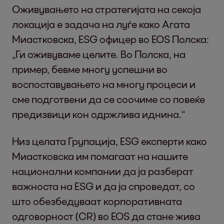
Оживувањето на стратегијата на секоја
локација е задача на луѓе како Агата
Миастковска, ESG офицер во EOS Полска:
„Ги оживуваме целите. Во Полска, на
пример, бевме многу успешни во
воспоставувањето на многу процеси и
сме подготвени да се соочиме со повеќе
предизвици кон одржлива иднина.“
Низ целата Групација, ESG експерти како
Миастковска им помагаат на нашите
национални компании да ја разберат
важноста на ESG и да ја спроведат, со
што обезбедуваат корпоративната
одговорност (CR) во EOS да стане жива