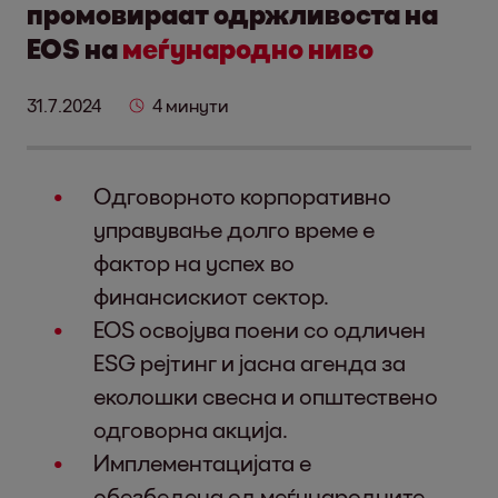
промовираат одржливоста на
EOS на
меѓународно ниво
31.7.2024
4 минути
Одговорното корпоративно
управување долго време е
фактор на успех во
финансискиот сектор.
EOS освојува поени со одличен
ESG рејтинг и јасна агенда за
еколошки свесна и општествено
одговорна акција.
Имплементацијата е
обезбедена од меѓународните