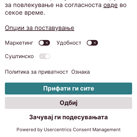
бул. Илинден бр. 109 локал 6
1000 Скопје
Македонија
Телефон:
+389 2 3200 400
Факс: +389 2 3200 334
infomk@eos-matrix.mk
ЧПП за клиенти
SpeakUP - Канал на укажувачи
Политика за приватност
Барање за исполнување на правата на