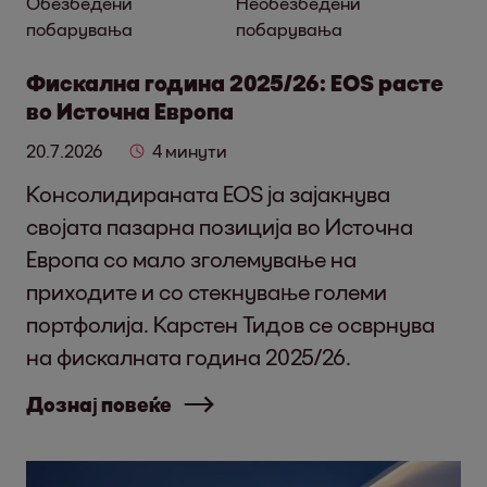
Обезбедени
Необезбедени
побарувања
побарувања
Фискална година 2025/26: EOS расте
во Источна Европа
20.7.2026
4 минути
Консолидираната EOS ја зајакнува
својата пазарна позиција во Источна
Европа со мало зголемување на
приходите и со стекнување големи
портфолија. Карстен Тидов се осврнува
на фискалната година 2025/26.
Дознај повеќе