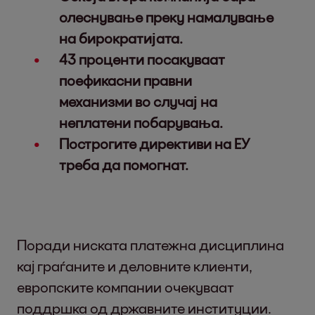
олеснување преку намалување
на бирократијата.
43 проценти посакуваат
поефикасни правни
механизми во случај на
неплатени побарувања.
Построгите директиви на ЕУ
треба да помогнат.
Поради ниската платежна дисциплина
кај граѓаните и деловните клиенти,
европските компании очекуваат
поддршка од државните институции.