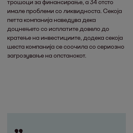
трошоци за финансирање, а 34 отсто
имале проблеми со ликвидноста. Секоја
петта компанија наведува дека
доцнењето со исплатите довело до
кратење на инвестициите, додека секоја
шеста компанија се соочила со сериозно
загрозување на опстанокот.