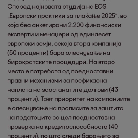
Според најновата студија на EOS
„Европски практики за плаќање 2025“, во
која беа анкетирани 2.200 финансиски
експерти и менаџери од единаесет
европски земји, секоја втора компанија
(50 проценти) бара олеснување на
бирократските процедури. На второ
место е потребата од поедноставни
правни механизми за поефикасна
наплата на заостанатите долгови (43
проценти). Трет приоритет на компаниите
е олеснување на прописите за заштита
на податоците со цел поедноставна
проверка на кредитоспособноста (40
проценти), по што следи барањето за