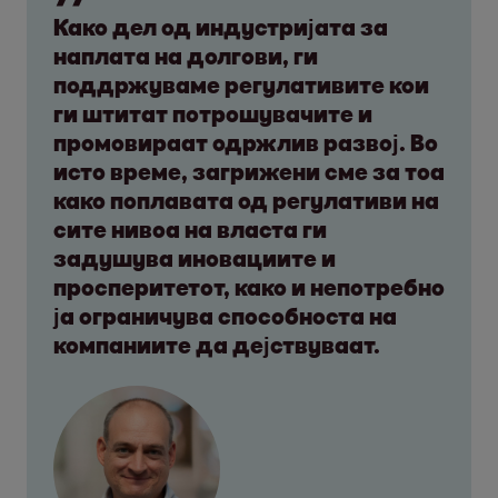
Како дел од индустријата за
наплата на долгови, ги
поддржуваме регулативите кои
ги штитат потрошувачите и
промовираат одржлив развој. Во
исто време, загрижени сме за тоа
како поплавата од регулативи на
сите нивоа на власта ги
задушува иновациите и
просперитетот, како и непотребно
ја ограничува способноста на
компаниите да дејствуваат.