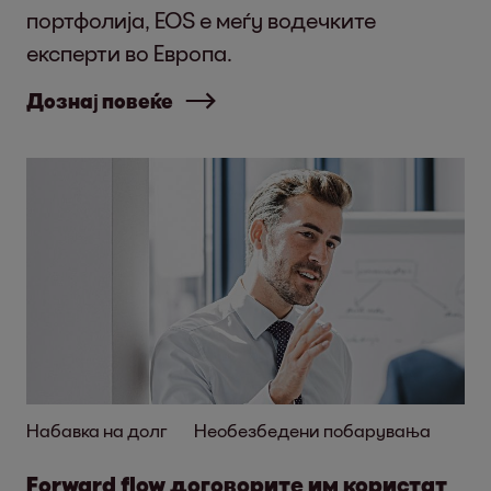
портфолија, EOS е меѓу водечките
експерти во Европа.
Дознај повеќе
Набавка на долг
Необезбедени побарувања
Forward flow договорите им користат