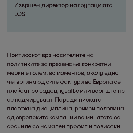
Извршен директор на групацијата
EOS
Притисокот врз носителите на
политиките за преземање конкретни
мерки е голем: во моментов, околу една
четвртина од сите фактури во Европа се
плаќаат со задоцнување или воопшто не
се подмируваат. Поради ниската
платежна дисциплина, речиси половина
од европските компании во минатото се
соочиле со намален профит и повисоки