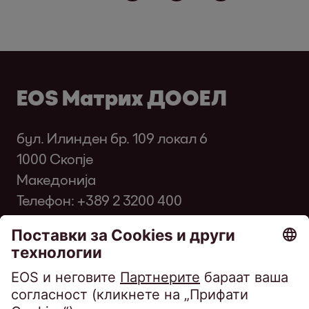
EOS Матрих ДООЕЛ
бул. Илинден бр. 109 локал 6
1000 Скопје
Македонија
Телефон:
+389 2 3200 400
Факс: +389 2 3200 334
infomk@eos-matrix.mk
ЧПП за клиенти