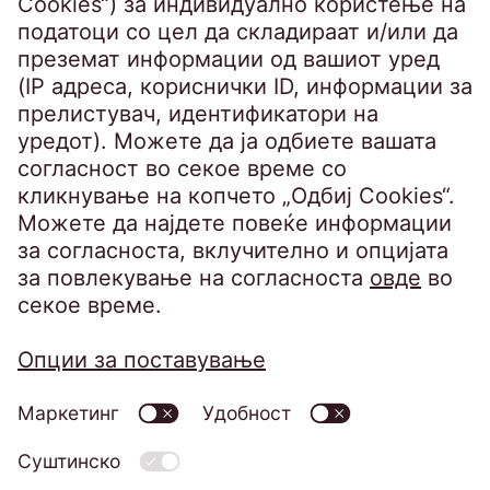
SpeakUP - Канал на укажувачи
Политика за приватност
Барање за исполнување на правата на
субјектот
Политика за информациска безбедност
Изјава за приватност на вршење видео
надзор