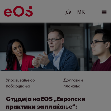
Пребарување
Пок
Управување со
Долгови и
побарувања
плаќања
Студија на EOS „Европски
практики за плаќање“: