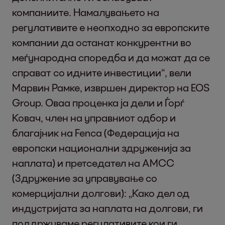
компаниите. Намалувањето на
регулативите е неопходно за европските
компании да останат конкурентни во
меѓународна споредба и да можат да се
справат со идните инвестиции“, вели
Марвин Рамке, извршен директор на EOS
Group. Оваа проценка ја дели и Ѓорѓ
Ковач, член на управниот одбор и
благајник на Fenca (Федерација на
европски национални здруженија за
наплата) и претседател на AMCC
(Здружение за управување со
комерцијални долгови): „Како дел од
индустријата за наплата на долгови, ги
поддржуваме регулативите кои ги