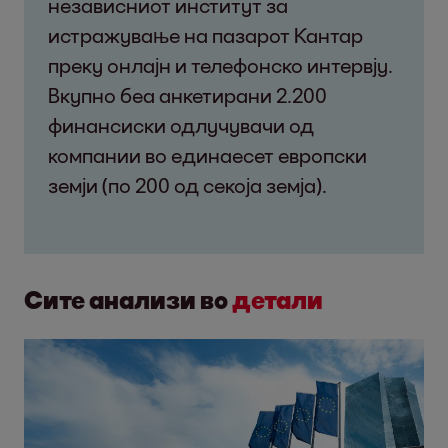
независниот институт за
истражување на пазарот Кантар
преку онлајн и телефонско интервју.
Вкупно беа анкетирани 2.200
финансиски одлучувачи од
компании во единаесет европски
земји (по 200 од секоја земја).
Сите анализи во
детали