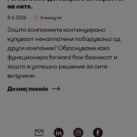
на сите.
8.6.2026
6 минути
Зошто компаниите континуирано
купуваат ненаплатени побарувања од
други компании? Објаснуваме како
функционира forward flow бизнисот и
зошто е успешно решение за сите
вклучени.
Дознај повеќе
Social media links - share article
Email
Linkedin
Instagram
Facebook