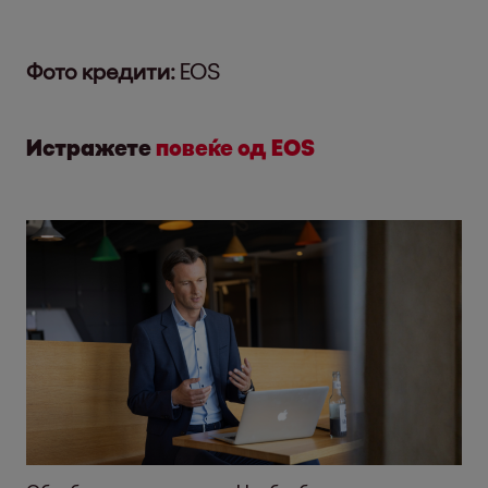
Фото кредити:
EOS
Истражете
повеќе од EOS