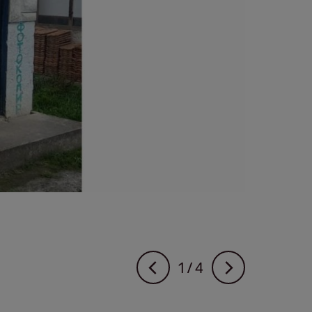
Изглед надворешност
1
/ 4