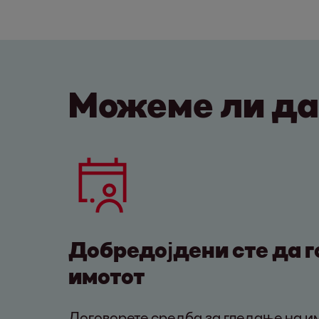
Можеме ли да
Добредојдени сте да г
имотот
Договорете средба за гледање на и