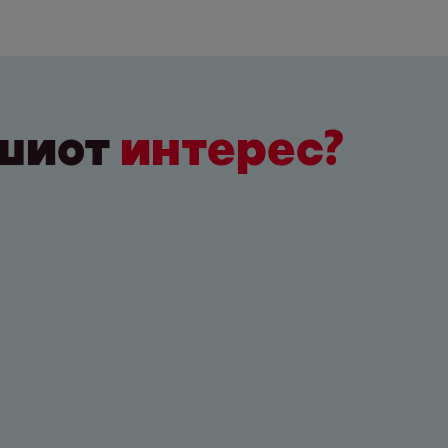
ашиот
интерес?