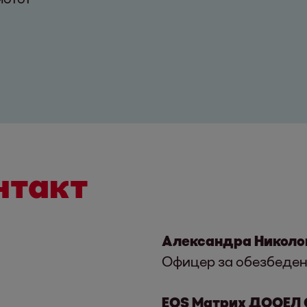
нтакт
Александра Николо
Офицер за обезбеде
EOS Матрих ДООЕЛ 