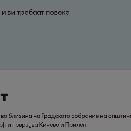
 и ви требаат повеќе
от
во близина на Градското собрание на општин
кој ги поврзува Кичево и Прилеп.