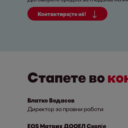
Контактирајте нѐ!
Стапете во
ко
Влатко Водасов
Директор за правни работи
EOS Матрих ДООЕЛ Скопје