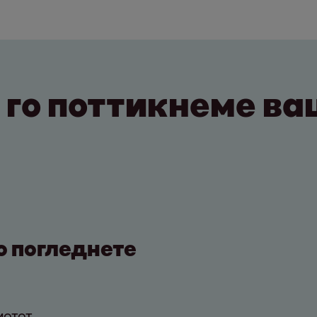
 го поттикнеме в
о погледнете
мотот