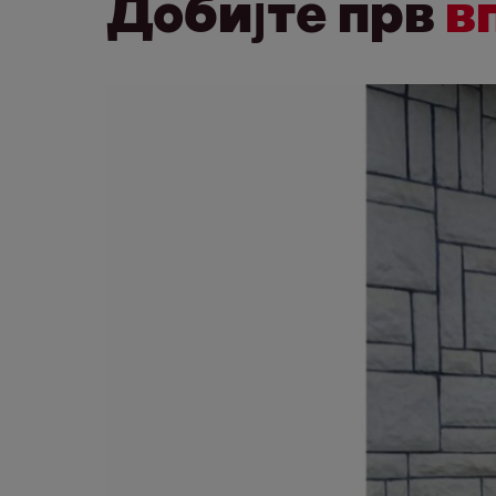
Добијте прв
в