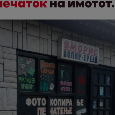
печаток
на имотот.