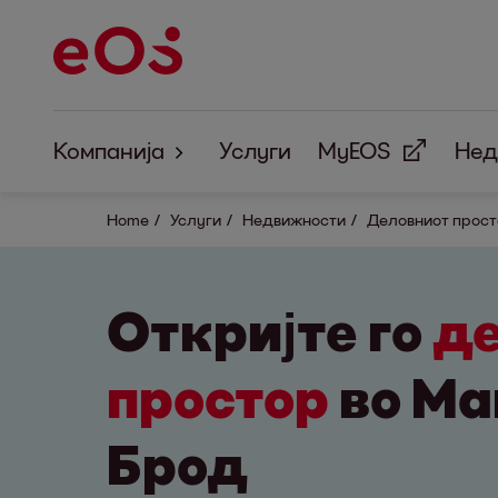
Компанија
Услуги
MyEOS
Нед
За нас
Home
Услуги
Недвижности
Деловниот прост
Корпоративна одговорност
Откријте го
д
простор
во Ма
Брод