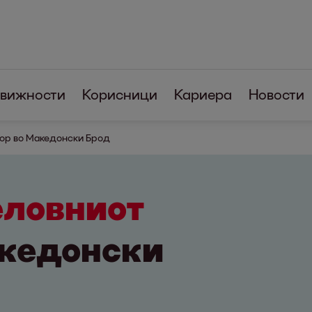
вижности
Корисници
Кариера
Новости
ор во Македонски Брод
еловниот
кедонски