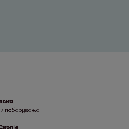
вска
ни побарувања
Скопје