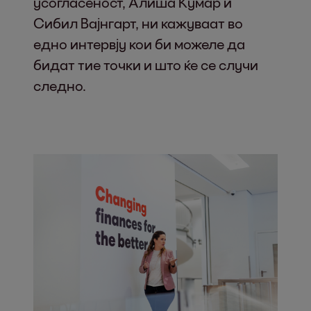
усогласеност, Алиша Кумар и
Сибил Вајнгарт, ни кажуваат во
едно интервју кои би можеле да
бидат тие точки и што ќе се случи
следно.