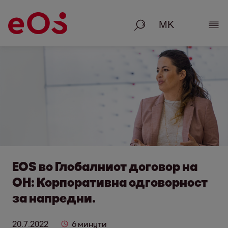
Пребарување
Пок
EOS во Глобалниот договор на
ОН: Корпоративна одговорност
за напредни.
20.7.2022
6 минути