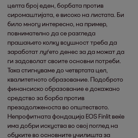
целта број еден, борбата против
сиромаштијата, е високо на листата. Би
било многу интересно, на пример,
повнимателно да се разгледа
прашањето колку всушност треба да
заработат луѓето денес за да можат да
ги задоволат своите основни потреби.
Така стигнуваме до четвртата цел,
квалитетното образование. Подоброто
финансиско образование е докажано
средство за борба против
презадолженоста во општеството.
Непрофитната фондација EOS Finlit веќе
има добри искуства во овој поглед на
обуките во основните училишта за