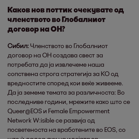
Каков нов поттик очекувате од
членството во Глобалниот
договор на ОН?
Сибил:
Членството во Глобалниот
договор на ОН создава свест за
потребата да ја извлечеме наша
сопствена строга стратегија за КО од
вредностите според кои веќе живееме.
Да ја земеме темата за различноста: Во
последниве години, мрежите како што се
Queer@EOS и Female Empowerment
Network W:isible се развија од
посветеноста на вработените во EOS, со
што ѝ дадоа лик на идејата за