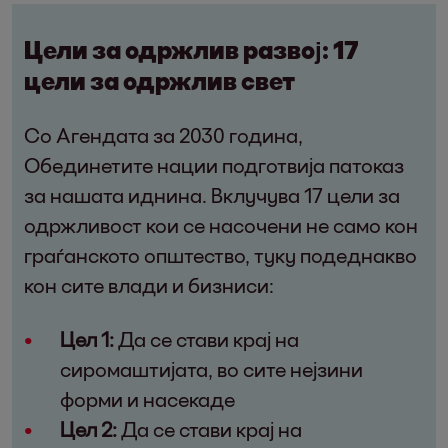
Цели за одржлив развој: 17
цели за одржлив свет
Со Агендата за 2030 година,
Обединетите нации подготвија патоказ
за нашата иднина. Вклучува 17 цели за
одржливост кои се насочени не само кон
граѓанското општество, туку подеднакво
кон сите влади и бизниси:
Цел 1:
Да се стави крај на
сиромаштијата, во сите нејзини
форми и насекаде
Цел 2:
Да се стави крај на