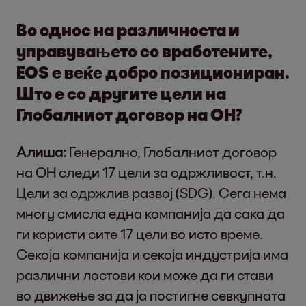
Во однос на различноста и
управувањето со вработените,
EOS е веќе добро позициониран.
Што е со другите цели на
Глобалниот договор на ОН?
Алиша:
Генерално, Глобалниот договор
на ОН следи 17 цели за одржливост, т.н.
Цели за одржлив развој (SDG). Сега нема
многу смисла една компанија да сака да
ги користи сите 17 цели во исто време.
Секоја компанија и секоја индустрија има
различни лостови кои може да ги стави
во движење за да ја постигне севкупната