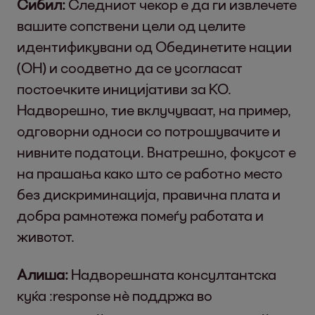
Сибил:
Следниот чекор е да ги извлечете
вашите сопствени цели од целите
идентификувани од Обединетите нации
(ОН) и соодветно да се усогласат
постоечките иницијативи за КО.
Надворешно, тие вклучуваат, на пример,
одговорни односи со потрошувачите и
нивните податоци. Внатрешно, фокусот е
на прашања како што се работно место
без дискриминација, правична плата и
добра рамнотежа помеѓу работата и
животот.
Алиша:
Надворешната консултантска
куќа :response нѐ поддржа во