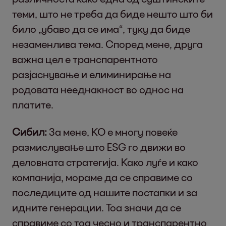
теми, што не треба да биде нешто што би
било „убаво да се има“, туку да биде
незаменлива тема. Според мене, друга
важна цел е транспарентното
разјаснување и елиминирање на
родовата нееднакност во однос на
платите.
Сибил:
За мене, КО е многу повеќе
размислување што ESG го движи во
деловната стратегија. Како луѓе и како
компанија, мораме да се справиме со
последиците од нашите постапки и за
идните генерации. Тоа значи да се
справиме со тоа чесно и транспарентно