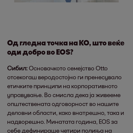
Од гледна точка на KO, што веќе
оди добро во EOS?
Сибил:
Основачкото семејство Otto
отсекогаш веродостојно ги пренесувало
етичките принципи на корпоративното
управување. Во смисла дека ја живееме
општествената одговорност во нашите
деловни области, како внатрешно, така и
надворешно. Минатата година, EOS за
себе дефинираше четири полиња на