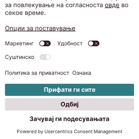
20.7.2026
4 минути
Консолидираната EOS ја зајакнува
својата пазарна позиција во Источна
Европа со мало зголемување на
приходите и со стекнување големи
портфолија. Карстен Тидов се осврнува
на фискалната година 2025/26.
Дознај повеќе