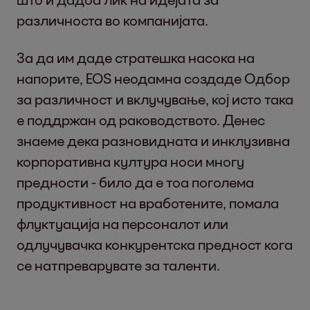
различноста во компанијата.
За да им даде стратешка насока на
напорите, EOS неодамна создаде Одбор
за различност и вклучување, кој исто така
е поддржан од раководството. Денес
знаеме дека разновидната и инклузивна
корпоративна култура носи многу
предности - било да е тоа поголема
продуктивност на вработените, помала
флуктуација на персоналот или
одлучувачка конкурентска предност кога
се натпреварувате за таленти.