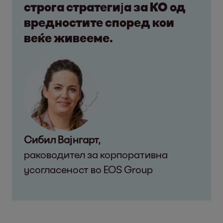
строга стратегија за КО од
вредностите според кои
веќе живееме.
Сибил Вајнгарт,
раководител за корпоративна
усогласеност во EOS Group