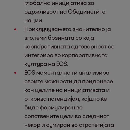
глобална иницијатива за
одржливост на Обединетите
нации.
Приклучувањето значително ја
зголеми брзината со која
корпоративната одговорност се
интегрира во корпоративната
култура на EOS.
EOS моментално ги анализира
своите можности да придонесе
кон целите на иницијативата и
открива потенцијал, којшто ќе
биде формулиран во
сопствените цели во следниот
чекор и сумиран во стратегијата