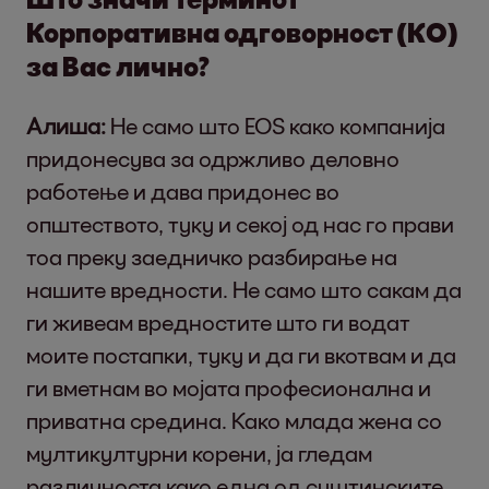
Корпоративна одговорност (КO)
за Вас лично?
Алиша:
Не само што EOS како компанија
придонесува за одржливо деловно
работење и дава придонес во
општеството, туку и секој од нас го прави
тоа преку заедничко разбирање на
нашите вредности. Не само што сакам да
ги живеам вредностите што ги водат
моите постапки, туку и да ги вкотвам и да
ги вметнам во мојата професионална и
приватна средина. Како млада жена со
мултикултурни корени, ја гледам
различноста како една од суштинските