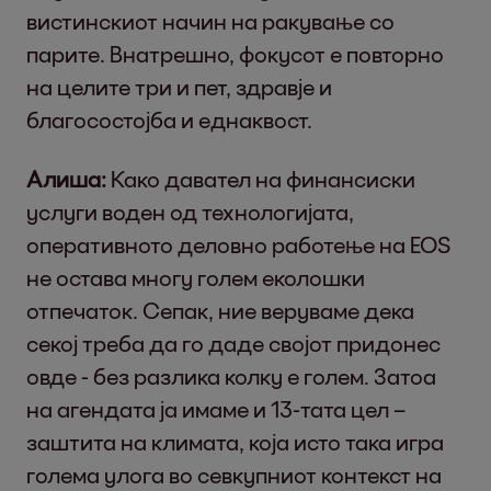
вистинскиот начин на ракување со
парите. Внатрешно, фокусот е повторно
на целите три и пет, здравје и
благосостојба и еднаквост.
Алиша:
Како давател на финансиски
услуги воден од технологијата,
оперативното деловно работење на EOS
не остава многу голем еколошки
отпечаток. Сепак, ние веруваме дека
секој треба да го даде својот придонес
овде - без разлика колку е голем. Затоа
на агендата ја имаме и 13-тата цел –
заштита на климата, која исто така игра
голема улога во севкупниот контекст на