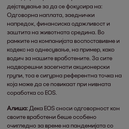
дејствување за да се фокусира на:
Одговорна наплата, заеднички
напредок, финансиска одржливост и
заштита на животната средина. Во
рамките на компанијата воспоставивме и
кодекс на однесување, на пример, како
водич за нашите вработените. За сите
надворешни засегнати акционерски
групи, тоа е сигурна референтна точка на
која може да се повикаат при нивната
соработка со EOS.
Алиша:
Дека EOS сноси одговорност кон
своите вработени беше особено
очигледно за време на пандемијата со