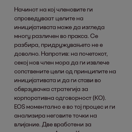
Начинот на кој членовите ги
спроведуваат целите на
иницијативата може да изгледа
многу различен во пракса. Се
разбира, придружувањето не е
доволно. Напротив: на почетокот,
секој нов член мора да ги извлече
сопствените цели од принципите на
иницијативата и да ги стави во
обврзувачка стратегија за
корпоративна одговорност (КО).
EOS моментално е во тој процес и ги
анализира неговите точки на
влијание. Две вработени за