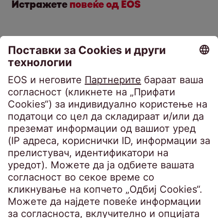
Истражете
повеќе од EOS
Обезбедени
Необезбедени
побарувања
побарувања
Фискална година 2025/26: EOS расте
во Источна Европа