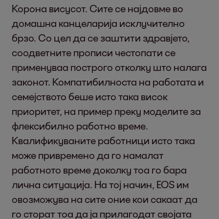
Корона висусот. Сите се најдовме во
домашна канцеларија исклучително
брзо. Со цел да се заштити здравјето,
соодветните прописи честопати се
применуваа построго отколку што налага
законот. Компатибилноста на работата и
семејството беше исто така висок
приоритет, на пример преку моделите за
флексибилно работно време.
Квалификуваните работници исто така
може привремено да го намалат
работното време доколку тоа го бара
лична ситуација. На тој начин, EOS им
овозможува на сите оние кои сакаат да
го сторат тоа да ја прилагодат својата