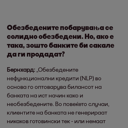
Обезбедените побарувања се
солидно обезбедени. Но, ако е
така, зошто банките би сакале
да ги продадат?
Бернхард:
„Обезбедените
нефункционални кредити (NLP) во
основа го оптоварува билансот на
банката на ист начин како и
необезбедените. Во повеќето случаи,
клиентите на банката не генерираат
никаков готовински тек - или немаат