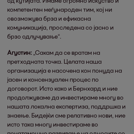
од кутијата. Имаме огромно искуство и
компетентен меѓународен тим, кој ни
овозможува брза и ефикасна
комуникација, проследена со јасно и
брзо одлучување“.
Агустин:
„Сакам да се вратам на
претходната точка. Целата наша
организација е насочена кон понуда на
јасен и консензуален процес по
договорот. Исто како и Бернхард и ние
продолжуваме да инвестираме многу во
нашата локална експертиза, поддршка и
знаење. Бидејќи сме релативно нови, ние
исто така многу инвестираме во
понатамошно развивање на односите со