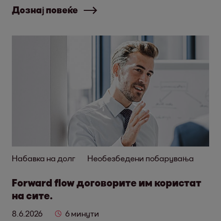
Дознај повеќе
Набавка на долг
Необезбедени побарувања
Forward flow договорите им користат
на сите.
8.6.2026
6 минути