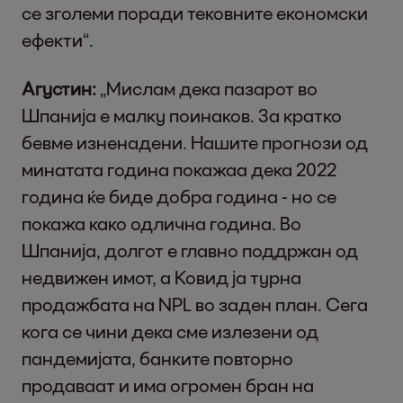
се зголеми поради тековните економски
ефекти“.
Агустин:
„Мислам дека пазарот во
Шпанија е малку поинаков. За кратко
бевме изненадени. Нашите прогнози од
минатата година покажаа дека 2022
година ќе биде добра година - но се
покажа како одлична година. Во
Шпанија, долгот е главно поддржан од
недвижен имот, а Ковид ја турна
продажбата на NPL во заден план. Сега
кога се чини дека сме излезени од
пандемијата, банките повторно
продаваат и има огромен бран на