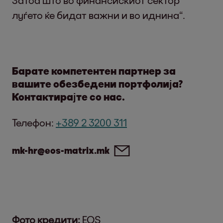
Затоа што во финансискиот сектор
луѓето ќе бидат важни и во иднина“.
Барате компетентен партнер за
вашите обезбедени портфолија?
Контактирајте со нас.
Телефон:
+389 2 3200 311
mk-hr@eos-matrix.mk
Фото кредити:
EOS