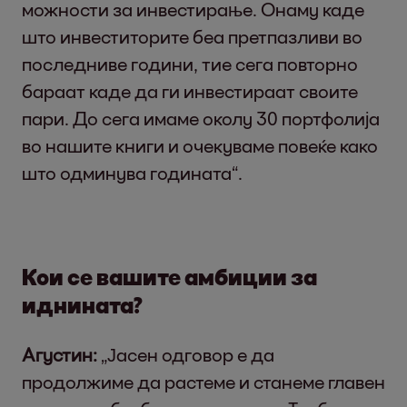
можности за инвестирање. Онаму каде
што инвеститорите беа претпазливи во
последниве години, тие сега повторно
бараат каде да ги инвестираат своите
пари. До сега имаме околу 30 портфолија
во нашите книги и очекуваме повеќе како
што одминува годината“.
Кои се вашите амбиции за
иднината?
Агустин:
„Јасен одговор е да
продолжиме да растеме и станеме главен