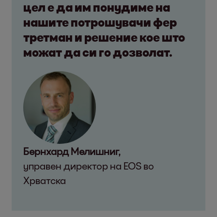
цел е да им понудиме на
нашите потрошувачи фер
третман и решение кое што
можат да си го дозволат.
Бернхард Мелишниг,
управен директор на EOS во
Хрватска