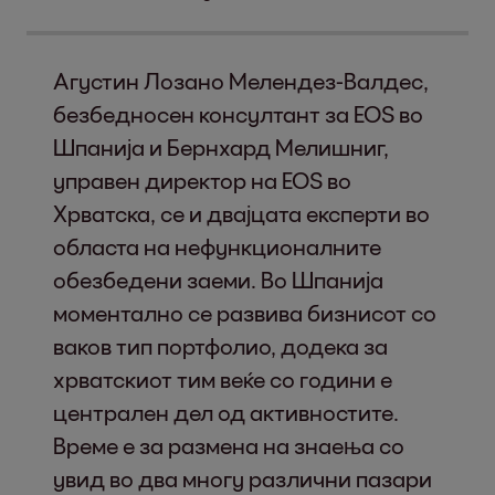
Агустин Лозано Мелендез-Валдес,
безбедносен консултант за EOS во
Шпанија и Бернхард Мелишниг,
управен директор на EOS во
Хрватска, се и двајцата експерти во
областа на нефункционалните
обезбедени заеми. Во Шпанија
моментално се развива бизнисот со
ваков тип портфолио, додека за
хрватскиот тим веќе со години е
централен дел од активностите.
Време е за размена на знаења со
увид во два многу различни пазари