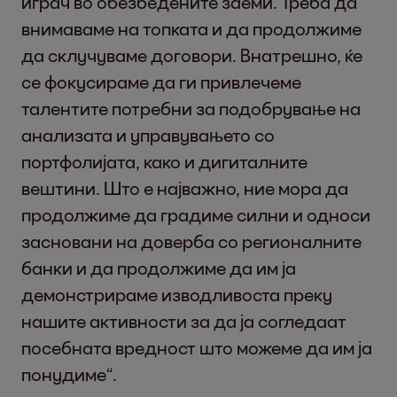
играч во обезбедените заеми. Треба да
внимаваме на топката и да продолжиме
да склучуваме договори. Внатрешно, ќе
се фокусираме да ги привлечеме
талентите потребни за подобрување на
анализата и управувањето со
портфолијата, како и дигиталните
вештини. Што е најважно, ние мора да
продолжиме да градиме силни и односи
засновани на доверба со регионалните
банки и да продолжиме да им ја
демонстрираме изводливоста преку
нашите активности за да ја согледаат
посебната вредност што можеме да им ја
понудиме“.