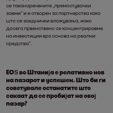
се таканаречените „премостувачки
заеми“ и е отворен за партнерства како
што се заеднички вложувања, иако
досега првенствено се концентриравме
на инвестиции врз основа на реални
средства“.
ЕОЅ во Штанија е релативно нов
на пазарот и успешен. Што би ги
советувале останатите што
сакаат да се пробијат на овој
пазар?