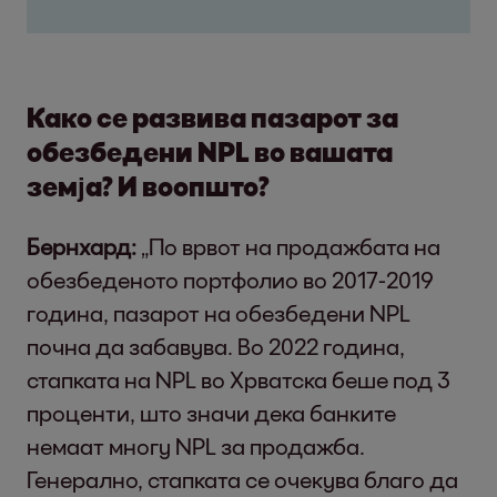
Како се развива пазарот за
обезбедени NPL во вашата
земја? И воопшто?
Бернхард:
„По врвот на продажбата на
обезбеденото портфолио во 2017-2019
година, пазарот на обезбедени NPL
почна да забавува. Во 2022 година,
стапката на NPL во Хрватска беше под 3
проценти, што значи дека банките
немаат многу NPL за продажба.
Генерално, стапката се очекува благо да