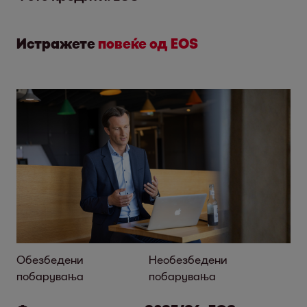
Истражете
повеќе од EOS
Обезбедени
Необезбедени
побарувања
побарувања