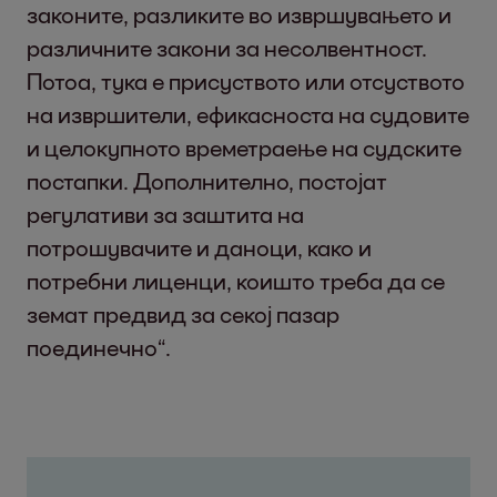
законите, разликите во извршувањето и
различните закони за несолвентност.
Потоа, тука е присуството или отсуството
на извршители, ефикасноста на судовите
и целокупното времетраење на судските
постапки. Дополнително, постојат
регулативи за заштита на
потрошувачите и даноци, како и
потребни лиценци, коишто треба да се
земат предвид за секој пазар
поединечно“.