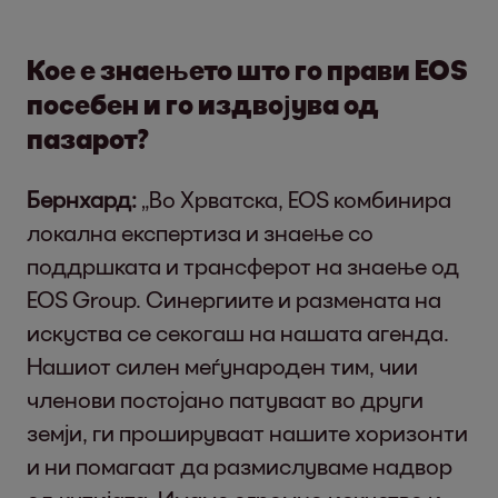
Кое е знаењето што го прави EOS
посебен и го издвојува од
пазарот?
Бернхард:
„Во Хрватска, EOS комбинира
локална експертиза и знаење со
поддршката и трансферот на знаење од
EOS Group. Синергиите и размената на
искуства се секогаш на нашата агенда.
Нашиот силен меѓународен тим, чии
членови постојано патуваат во други
земји, ги прошируваат нашите хоризонти
и ни помагаат да размислуваме надвор