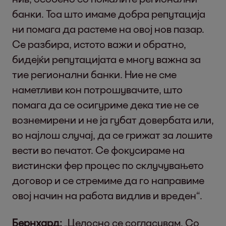
банки. Тоа што имаме добра репутација
ни помага да растеме на овој нов пазар.
Се разбира, истото важи и обратно,
бидејќи репутацијата е многу важна за
тие регионални банки. Ние не сме
наметливи кон потрошувачите, што
помага да се осигуриме дека тие не се
вознемирени и не ја губат довербата или,
во најлош случај, да се грижат за лошите
вести во печатот. Се фокусираме на
вистински фер процес по склучувањето
договор и се стремиме да го направиме
овој начин на работа видлив и вреден“.
Бернхард:
„Целосно се согласувам. Со