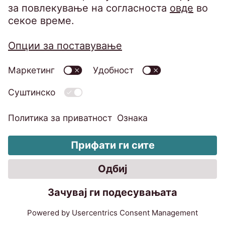
EOS Матрих ДООЕЛ
бул. Илинден бр. 109 локал 6
1000 Скопје
Македонија
Телефон:
+389 2 3200 400
Факс: +389 2 3200 334
infomk@eos-matrix.mk
ЧПП за клиенти
SpeakUP - Канал на укажувачи