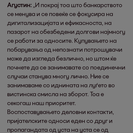
Агустин:
„И покрај тоа што банкарството
се менува и се повеќе се фокусира на
дигитализацијата и ефикасноста, на
пазарот на обезбедени долгови најмногу
се работи за односите. Купувањето на
побарувања од непознати потрошувачи
може да изгледа безлично, но штом ќе
почнете да се занимавате со поединечни
случаи станува многу лично. Ние се
занимаваме со иднината на луѓето во
вистинска смисла на зборот. Тоа е
секогаш наш приоритет.
Воспоставувањето деловни контакти,
пријателските односи еден со друг и
пропагандата од уста на уста се од