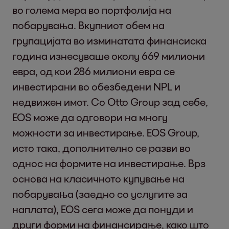
во голема мера во портфолија на
побарувања. Вкупниот обем на
групацијата во изминатата финансиска
година изнесуваше околу 669 милиони
евра, од кои 286 милиони евра се
инвестирани во обезбедени NPL и
недвижен имот. Со Otto Group зад себе,
EOS може да одговори на многу
можности за инвестирање. EOS Group,
исто така, дополнително се разви во
однос на формите на инвестирање. Врз
основа на класичното купување на
побарувања (заедно со услугите за
наплата), EOS сега може да понуди и
други форми на финансирање, како што