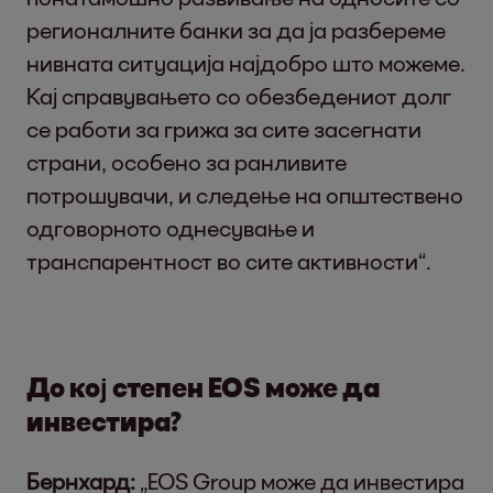
регионалните банки за да ја разбереме
нивната ситуација најдобро што можеме.
Кај справувањето со обезбедениот долг
се работи за грижа за сите засегнати
страни, особено за ранливите
потрошувачи, и следење на општествено
одговорното однесување и
транспарентност во сите активности“.
До кој степен EOS може да
инвестира?
Бернхард:
„EOS Group може да инвестира