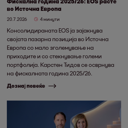
Фискална година 2025/26: EOS расте
во Источна Европа
20.7.2026
4 минути
Консолидираната EOS ја зајакнува
својата пазарна позиција во Источна
Европа со мало зголемување на
приходите и со стекнување големи
портфолија. Карстен Тидов се осврнува
на фискалната година 2025/26.
Дознај повеќе