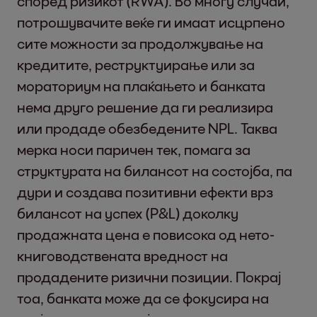
според ризикот (RWA). Во многу случаи,
потрошувачите веќе ги имаат исцрпено
сите можности за продолжување на
кредитите, реструктуирање или за
мораториум на плаќањето и банката
нема друго решение да ги реализира
или продаде обезбедените NPL. Таква
мерка носи паричен тек, помага за
структурата на билансот на состојба, па
дури и создава позитивни ефекти врз
билансот на успех (P&L) доколку
продажната цена е повисока од нето-
книговодствената вредност на
продадените ризични позиции. Покрај
тоа, банката може да се фокусира на