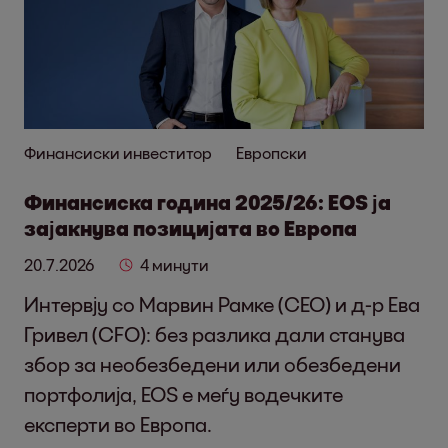
Финансиски инвеститор
Европски
Финансиска година 2025/26: EOS ја
зајакнува позицијата во Европа
20.7.2026
4 минути
Интервју со Марвин Рамке (CEO) и д-р Ева
Гривел (CFO): без разлика дали станува
збор за необезбедени или обезбедени
портфолија, EOS е меѓу водечките
експерти во Европа.