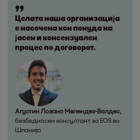
Целата наша организација
е насочена кон понуда на
јасен и консензуален
процес по договорот.
Агустин Лозано Мелендез-Валдес,
безбедносен консултант за EOS во
Шпанија