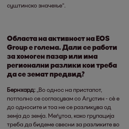
суштинско значење“.
Областа на активност на EOS
Group е голема. Дали се работи
за хомоген пазар или има
регионални разлики кои треба
да се земат предвид?
Бернхард:
„Во однос на пристапот,
потполно се согласувам со Агустин - сè е
до односите и тоа не се разликува од
земја до земја. Меѓутоа, како групација
треба да бидеме свесни за разликите во