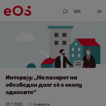
Пребарување
Пок
Интервју: „На пазарот на
обезбеден долг сѐ е околу
односите“
20.7.2022
6 минути