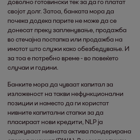
доволно готовински тек за да го платат
својот долг. Затоа, банката мора да
почека додека парите не може да се
донесат преку запленување, продажба
во стечајна постапка или продажба на
имотот што служи како обезбедување. И
за тоа е потребно време - во повеќето
случаи и години.
Банките мора да чуваат капитал за
изложеност на такви нефункционални
позиции и наместо да ги користат
нивните капитални стапки за да
пласираат нови кредити, NLP ја
одржуваат нивната актива пондерирана