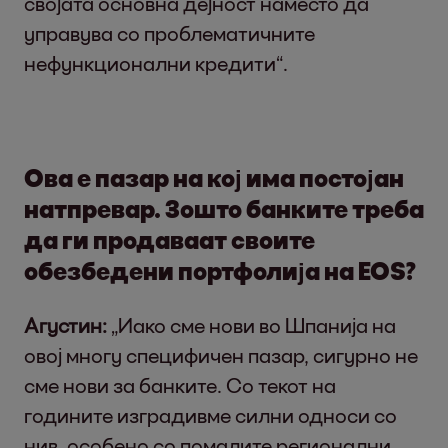
својата основна дејност наместо да
управува со проблематичните
нефункционални кредити“.
Ова е пазар на кој има постојан
натпревар. Зошто банките треба
да ги продаваат своите
обезбедени портфолија на EOS?
Агустин:
„Иако сме нови во Шпанија на
овој многу специфичен пазар, сигурно не
сме нови за банките. Со текот на
годините изградивме силни односи со
нив, особено со помалите регионални