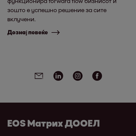
функционира forward flow бизнисот и
зошто е успешно решение за сите
вклучени.
Дознај повеќе
Social media links - share article
Email
Linkedin
Instagram
Facebook
EOS Матрих ДООЕЛ