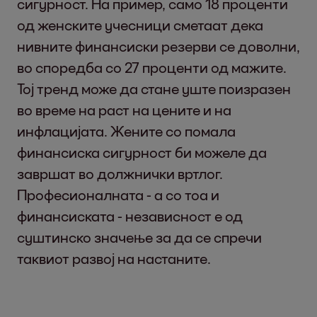
сигурност. На пример, само 18 проценти
од женските учесници сметаат дека
нивните финансиски резерви се доволни,
во споредба со 27 проценти од мажите.
Тој тренд може да стане уште поизразен
во време на раст на цените и на
инфлацијата. Жените со помала
финансиска сигурност би можеле да
завршат во должнички вртлог.
Професионалната - а со тоа и
финансиската - независност е од
суштинско значење за да се спречи
таквиот развој на настаните.