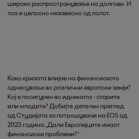
широко распространување на долгови. И
тоа е целосно независно од полот.
Како кризата влијае на финансиското
однесување во различни европски земји?
Кој е посигурен во иднината - старите
или младите? Добијте детален преглед
од Студијата за потрошувачи на EOS од
2023 година „Дали Европејците имаат
финансиски проблеми?“