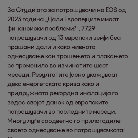
За Студијата за потрошувачи на EOS од
2023 година „Дали Европејците имаат
финансиски проблеми?“, 7729
потрошувачи од 13 европски земји беа
прашани дали и како нивното
однесување кон трошењето и плаќањето
се променило во изминатите шест
месеци. Резултатите јасно укажуваат
дека енергетската криза како и
придружната рекордна инфлација го
зедоа својот данок од европските
потрошувачи во последните месеци.
Многу луѓе соодветно го прилагодиле
своето однесување во потрошувачката: