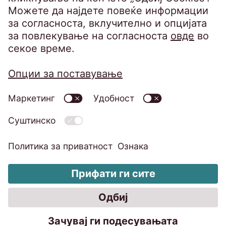
Барање за исполнување на правата на
субјектот
Политика за информациска безбедност
Изјава за приватност на вршење видео
надзор
Импресум
Кодекс на однесување