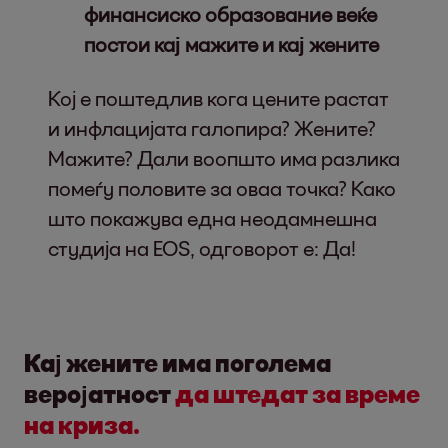
финансиско образование веќе
постои кај мажите и кај жените
Кој е поштедлив кога цените растат
и инфлацијата галопира? Жените?
Мажите? Дали воопшто има разлика
помеѓу половите за оваа точка? Како
што покажува една неодамнешна
студија на EOS, одговорот е: Да!
Кај жените има поголема
веројатност
да штедат за време
на криза.