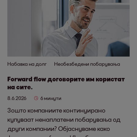
Набавка на долг
Необезбедени побарувања
Forward flow договорите им користат
на сите.
8.6.2026
6 минути
Зошто компаниите континуирано
купуваат ненаплатени побарувања од
други компании? Објаснуваме како