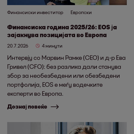
Финансиски инвеститор
Европски
Финансиска година 2025/26: EOS ја
зајакнува позицијата во Европа
20.7.2026
4 минути
Интервју со Марвин Рамке (CEO) и д-р Ева
Гривел (CFO): без разлика дали станува
збор за необезбедени или обезбедени
портфолија, EOS е меѓу водечките
експерти во Европа.
Дознај повеќе