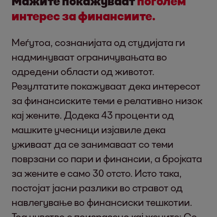
Мажите покажуваат
поголем
интерес за финансиите.
Меѓутоа, сознанијата од студијата ги
надминуваат ограничувањата во
одредени области од животот.
Резултатите покажуваат дека интересот
за финансиските теми е релативно низок
кај жените. Додека 43 проценти од
машките учесници изјавиле дека
уживаат да се занимаваат со теми
поврзани со пари и финансии, а бројката
за жените е само 30 отсто. Исто така,
постојат јасни разлики во стравот од
навлегување во финансиски тешкотии.
Тоа чувство е поизразено кај жените: Со