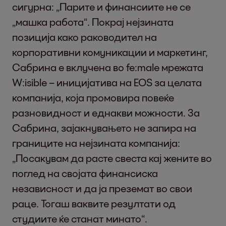
сигурна: „Парите и финансиите не се
„машка работа“. Покрај нејзината
позиција како раководител на
корпоративни комуникации и маркетинг,
Сабрина е вклучена во fe:male мрежата
W:isible – иницијатива на EOS за целата
компанија, која промовира повеќе
разновидност и еднакви можности. За
Сабрина, зајакнувањето не запира на
границите на нејзината компанија:
„Посакувам да расте свеста кај жените во
поглед на својата финансиска
независност и да ја преземат во свои
раце. Тогаш ваквите резултати од
студиите ќе станат минато“.