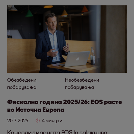
Обезбедени
Необезбедени
побарувања
побарувања
Фискална година 2025/26: EOS расте
во Источна Европа
20.7.2026
4 минути
Консолидираната EOS ја зајакнува