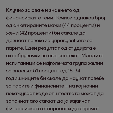
Клучно за ова е и знаењето од
финансиските теми. Речиси еднаков број
од анкетираните мажи (44 проценти) и
жени (42 проценти) би сакале да
дознаат повеќе за управувањето со
парите. Еден резултат од студијата е
охрабрувачки во овој контекст: Младите
испитаници се најголемата група желни
за знаење: 51 процент од 18-34
годишниците би скале да научат повеќе
за парите и финансиите – на кој начин
покажуваат каде општествата можат да
започнат ако сакаат да ја зајакнат
финансиската отпорност и да спречат