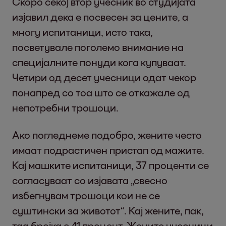
Скоро секој втор учесник во студијата
изјавил дека е посвесен за цените, а
многу испитаници, исто така,
посветувале поголемо внимание на
специјалните понуди кога купуваат.
Четири од десет учесници одат чекор
понапред со тоа што се откажале од
непотребни трошоци.
Ако погледнеме подобро, жените често
имаат подрастичен пристап од мажите.
Кај машките испитаници, 37 проценти се
согласуваат со изјавата „свесно
избегнувам трошоци кои не се
суштински за животот“. Кај жените, пак,
таа бројка е 41 процент. Жените учесници