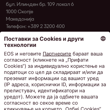
бул. Илинден бр. 109 локал 6
1000 Скопје
Македонија
Телефон:
+389 2 3200 400
Факс: +389 2 3200 334
infomk@eos-matrix.mk
ЧПП за клиенти
SpeakUP - Канал на укажувачи
Политика за приватност