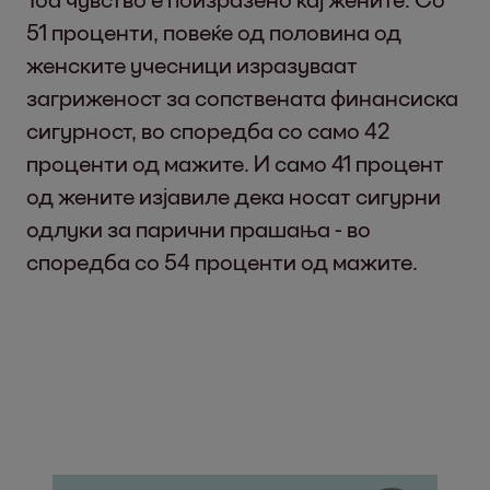
51 проценти, повеќе од половина од
женските учесници изразуваат
загриженост за сопствената финансиска
сигурност, во споредба со само 42
проценти од мажите. И само 41 процент
од жените изјавиле дека носат сигурни
одлуки за парични прашања - во
споредба со 54 проценти од мажите.