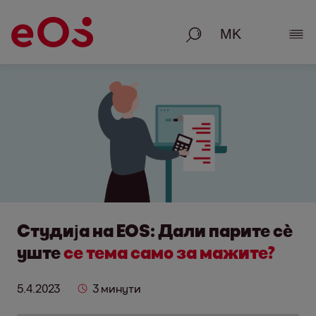
Пребарување
Пок
Студија на EOS: Дали парите сè
уште
се тема само за мажите?
5.4.2023
3 минути