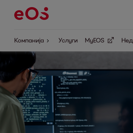
Компанија
Услуги
MyEOS
Нед
За нас
Корпоративна одговорност