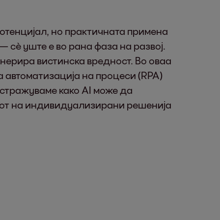
потенцијал, но практичната примена
 сè уште е во рана фаза на развој.
енерира вистинска вредност. Во оваа
а автоматизација на процеси (RPA)
стражуваме како AI може да
ојот на индивидуализирани решенија