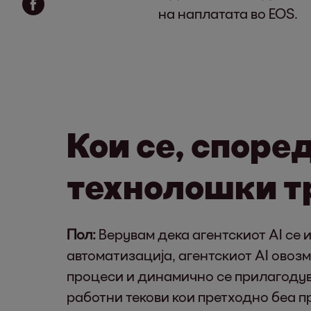
на наплатата во EOS.
Кои се, споре
технолошки т
Пол:
Верувам дека агентскиот AI се 
автоматизација, агентскиот AI овоз
процеси и динамично се прилагодува
работни текови кои претходно беа 