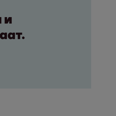
 и
аат.