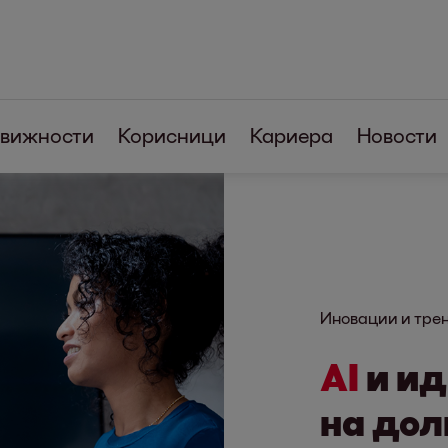
вижности
Корисници
Кариера
Новости
Иновации и тре
AI
и ид
на дол