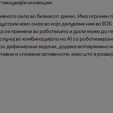
ттикнувајќи иновации.
ивната сила во бизнисот денес. Има огромен 
стрии како онаа во која делуваме ние во EOS —
а се примени во работењето и дали може да г
 случај во комбинацијата на AI со роботизиран
ро дефинирани задачи, додека истовремено и
ивни и сложени активности, како што е разв