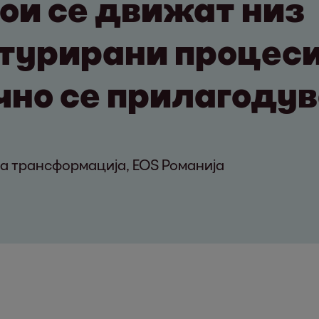
кои се движат низ
турирани процеси
но се прилагодув
а трансформација, EOS Романија