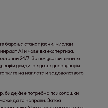
те барања станат јасни, мислам
нираат AI и човечка експертиза.
стапни 24/7. За почувствителните
вајќи увиди, а луѓето управувајќи
 стапките на наплата и задоволството
р, бидејќи е потребно психолошки
 може да го направи. Затоа
ледам дека AI им помага на агентите