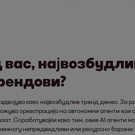
д вас, највозбудл
рендови?
издвојува како највозбудлив тренд денес. За
можува оркестрација на автономни агенти кои
ат. Соработувајќи како тим, овие AI агенти м
премногу непредвидливи или ресурсно барани 