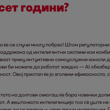
сет години?
 ќе се случи многу побрзо! Штом регулаторни
поддржана од интелигентни системи кои комби
уваат преку интуитивни самоуслужни канали до
ви би можеле да работат заедно — AI обезбеду
ност. Овој пристап ќе ја зголеми ефикасноста,
тата на долгови секогаш ќе бара човечки допи
т. А вештачката интелегенција тоа сè уште не
 нема да ги замени — овие лични интеракции. Г