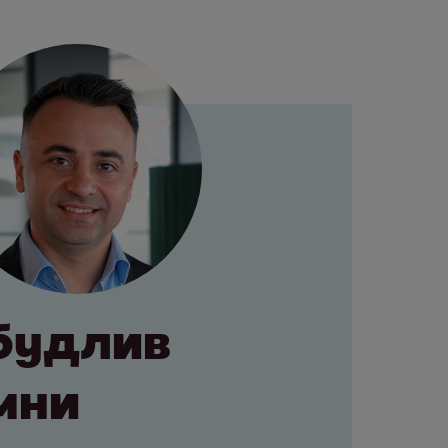
збудлив
омни