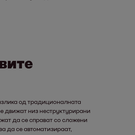
ивите
 разлика од традиционалната
 се движат низ неструктурирани
ожат да се справат со сложени
за да се автоматизираат,