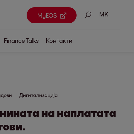
Пребарување
MyEOS
Finance Talks
Контакти
ндови
Дигитализација
нината на наплатата
гови.