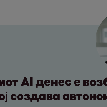
иот AI денес е во
Тој создава автон