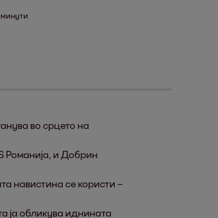
 минути
танува во срцето на
S Романија, и Добрин
та навистина се користи –
ата ja обликува иднината