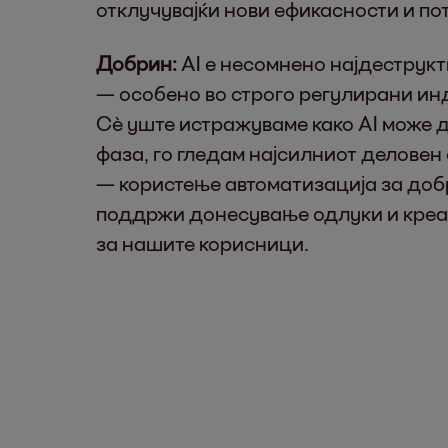
отклучувајќи нови ефикасности и по
Добрин:
AI е несомнено најдеструкт
— особено во строго регулирани инду
Сè уште истражуваме како AI може д
фаза, го гледам најсилниот деловен
— користење автоматизација за доб
поддржи донесување одлуки и креат
за нашите корисници.