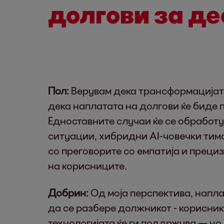
долгови за де
Пол:
Верувам дека трансформацијата
дека наплатата на долгови ќе биде 
Едноставните случаи ќе се обработ
ситуации, хибридни AI-човечки тимо
со преговорите со емпатија и прециз
на корисниците.
Добрин:
Од моја перспектива, напла
да се разбере должникот - кориснико
технологијата ќе ги поддржува — но