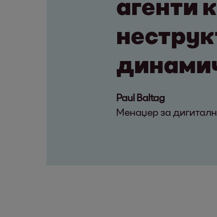
агенти 
неструк
динамич
Paul Baltag
Менаџер за дигиталн