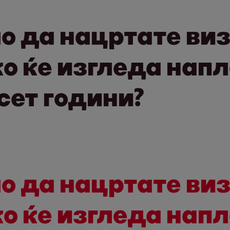
о да нацртате виз
о ќе изгледа напл
сет години?
о да нацртате виз
о ќе изгледа напл