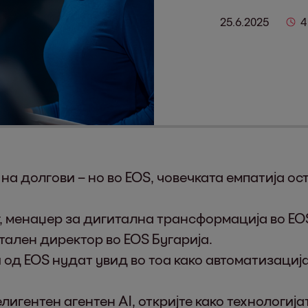
25.6.2025
4
 на долгови – но во EOS, човечката емпатија ос
г, менаџер за дигитална трансформација во EO
тален директор во EOS Бугарија.
од EOS нудат увид во тоа како автоматизација
лигентен агентен AI, откријте како технологиј