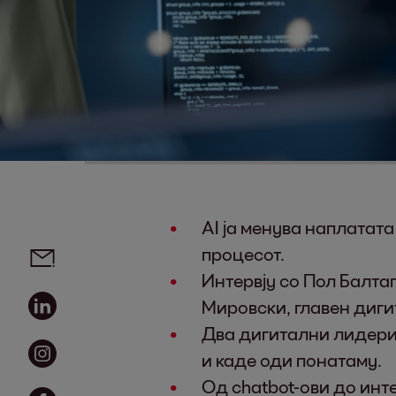
AI ја менува наплатата
Social media links - share article
Email
процесот.
Интервју со Пол Балта
Linkedin
Мировски, главен диги
Два дигитални лидери 
Instagram
и каде оди понатаму.
Од chatbot-ови до инте
Facebook