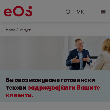
Пребарување
Пок
Home
Услуги
Ви овозможуваме готовински
текови
задржуваjќи ги Вашите
клиенти.