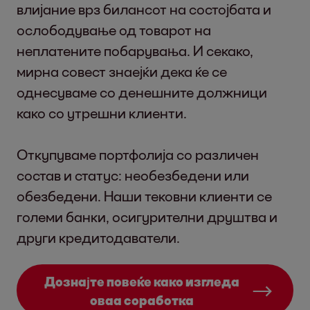
влијание врз билансот на состојбата и
ослободување од товарот на
неплатените побарувања. И секако,
мирна совест знаејќи дека ќе се
однесуваме со денешните должници
како со утрешни клиенти.
Откупуваме портфолија со различен
состав и статус: необезбедени или
обезбедени. Наши тековни клиенти се
големи банки, осигурителни друштва и
други кредитодаватели.
Дознајте повеќе како изгледа
оваа соработка