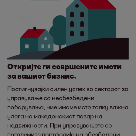
Откријте ги совршените имоти
за вашиот бизнис.
Постигнувајќи силен успех во секторот за
управување со необезбедени
побарувања, ние имаме исто толку важна
улога на македонскиот пазар на
недвижности. При управувањето со
поголемите портфолија на обезбедени