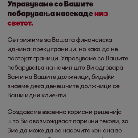
Управуваме со Вашите
побарувања насекаде
низ
светот.
Се грижиме за Вашата финансиска
иднина: преку граници, но како да не
постојат граници. Управуваме со Вашите
побарувања на начин што Ви одговара
Вам и на Вашите должници, бидејќи
знаеме дека денешните должници се
Ваши идни клиенти.
Создаваме взаемно корисни решенија
што Ви овозможуваат парични текови, за
Вие да може да се насочите кон она во